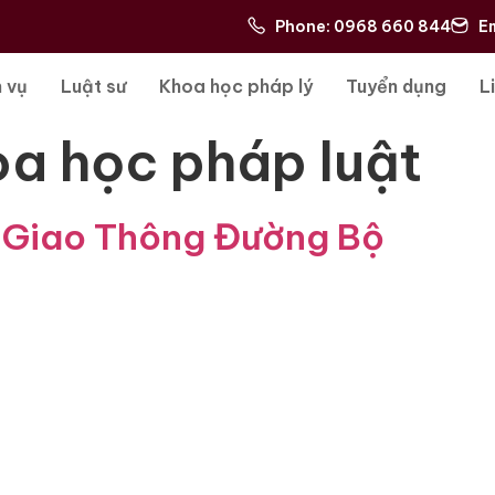
Phone: 0968 660 844
E
 vụ
Luật sư
Khoa học pháp lý
Tuyển dụng
L
a học pháp luật
n Giao Thông Đường Bộ