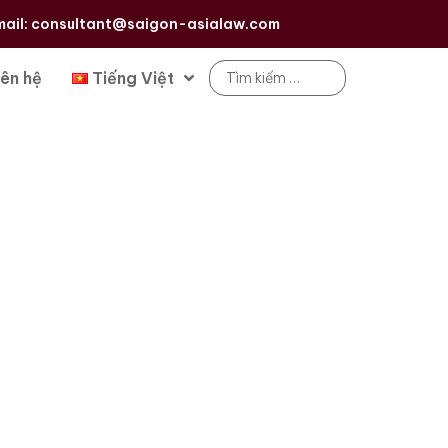
mail: consultant@saigon-asialaw.com
iên hệ
Tiếng Việt